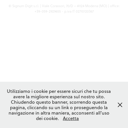
© Signum Digit s.r.l. | Viale Corassori, 70/D – 41124 Modena (MO) | office:
+39-059-2929655 - p.iva IT 02710120367
Utilizziamo i cookie per essere sicuri che tu possa
avere la migliore esperienza sul nostro sito.
Chiudendo questo banner, scorrendo questa
pagina, cliccando su un link o proseguendo la
navigazione in altra maniera, acconsenti all’uso
dei cookie.
Accetta