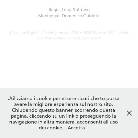
Regia: Luigi Soffrano
Montaggio: Domenico Guidetti
© Signum Digit s.r.l. | Viale Corassori, 70/D – 41124 Modena (MO) | office:
+39-059-2929655 - p.iva IT 02710120367
Utilizziamo i cookie per essere sicuri che tu possa
avere la migliore esperienza sul nostro sito.
Chiudendo questo banner, scorrendo questa
pagina, cliccando su un link o proseguendo la
navigazione in altra maniera, acconsenti all’uso
dei cookie.
Accetta